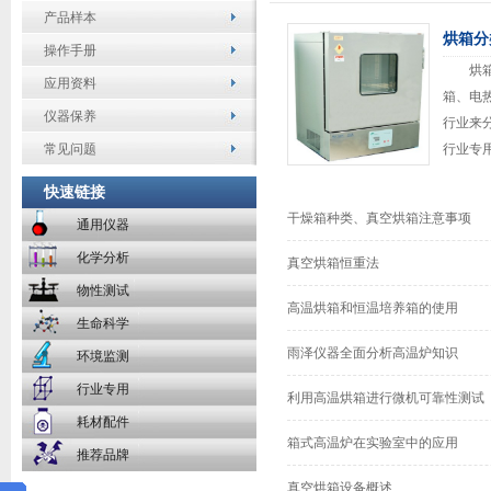
产品样本
烘箱分
操作手册
烘箱分
应用资料
箱、电
仪器保养
行业来
常见问题
行业专
快速链接
干燥箱种类、真空烘箱注意事项
通用仪器
化学分析
真空烘箱恒重法
物性测试
高温烘箱和恒温培养箱的使用
生命科学
雨泽仪器全面分析高温炉知识
环境监测
行业专用
利用高温烘箱进行微机可靠性测试
耗材配件
箱式高温炉在实验室中的应用
推荐品牌
真空烘箱设备概述