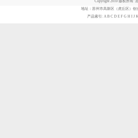
Copyright 2010 版权所有:
地址：苏州市高新区（虎丘区）创业街60
产品索引:
A
B
C
D
E
F
G
H
I
J