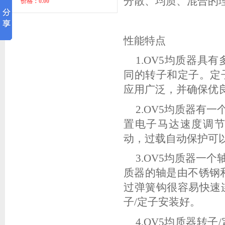
分散、均质、混合的
价格：0.00
性能特点
1.OV5
均质器具有
同的转子和定子。定
应用广泛，并确保优
2.OV5
均质器有一
置电子马达速度调
动，过载自动保护可
3.OV5
均质器一个
质器的轴是由不锈钢
过弹簧钩很容易快速
子
/
定子安装好。
4.OV5
均质器转子
/