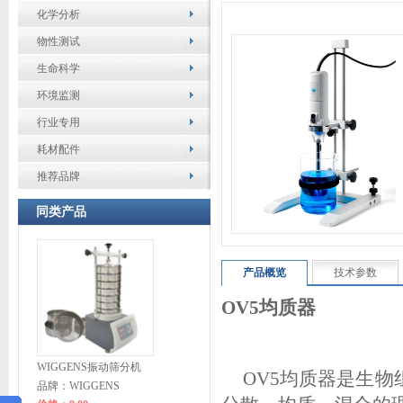
化学分析
物性测试
生命科学
环境监测
行业专用
耗材配件
推荐品牌
同类产品
产品概览
技术参数
OV5
均质器
WIGGENS振动筛分机
OV5
均质器是生物
品牌：WIGGENS
TA005