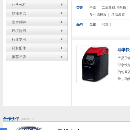
化学分析
类别
全部
|
二氧化碳培养箱
|
物性测试
多孔滤模板
|
过滤装置
|
生命科学
品牌
全部
|
耶拿
|
环境监测
行业专用
耗材配件
耶拿快速
推荐品牌
产品价
耶拿快速
的匀浆
量，确
匀浆速
的破碎匀
合作伙伴
partner