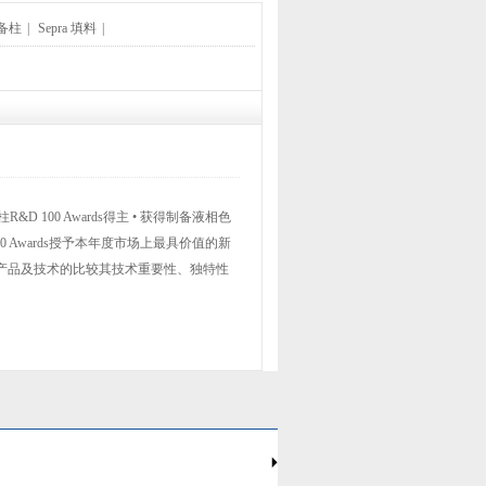
备柱
|
Sepra 填料
|
xia 制备柱R&D 100 Awards得主 • 获得制备液相色
00 Awards授予本年度市场上最具价值的新
竞争产品及技术的比较其技术重要性、独特性
相似的柱效,获得更高的化合物纯度 对于传统