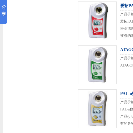
爱拓P
的测量
产品价
爱拓PAL
种高浓
被煮的
需标准液。
ATA
产品价
ATAG
PAL
产品价
PAL-α
产品(0
有的各项功