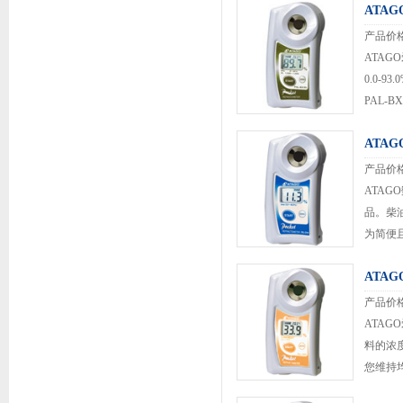
ATA
产品价
ATAG
0.0-
PAL-B
ATAG
产品价
ATAG
品。柴油
为简便
国市场
ATA
的规定下
产品价
ATAG
料的浓
您维持均