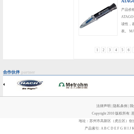
ATAG
产品价
ATAG
读性，
表。 M
此之外，
泛适用于
1
2
3
4
5
6
合作伙伴
partner
法律声明
|
隐私条例
|
我
Copyright 2010 版权所有:
地址：苏州市高新区（虎丘区）创业街60
产品索引:
A
B
C
D
E
F
G
H
I
J