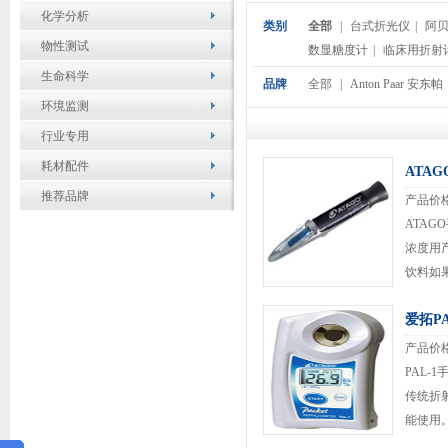
化学分析
类别
全部
|
台式折光仪
|
阿
物性测试
数显糖度计
|
临床用折射
生命科学
品牌
全部
|
Anton Paar 安东帕
环境监测
行业专用
耗材配件
ATAG
推荐品牌
产品价
ATAG
浓度用产
饮料如
能，请您
爱拓P
如果您
产品价
PAL-
传统折
能使用
仪PAL