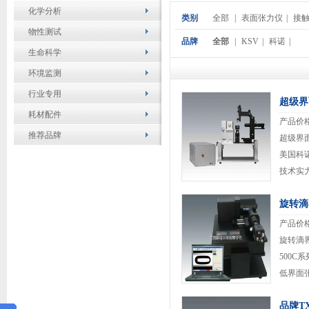
化学分析
类别
全部
|
表面张力仪
|
接
物性测试
品牌
全部
|
KSV
|
科诺
|
生命科学
环境监测
行业专用
超级界
耗材配件
产品价
推荐品牌
超级界面
美国科
技术实
角、固
旋转滴
各高校分析
产品价
旋转滴界
500
低界面
力值，
品牌T
品、油田