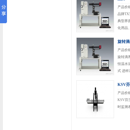
Drop...
产品价
品牌T
典型界
化用品
触角仪等
旋转滴
Spinnin
产品价
旋转滴界面
恒温水浴
式 进样
-20℃
KSV芬
产品价
KSV芬
时监测表