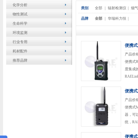
化学分析
类别
全部
|
辐射检测仪
|
烟
物性测试
品牌
全部
|
华瑞科力恒
|
生命科学
环境监测
行业专用
便携式R
耗材配件
产品价
推荐品牌
便携式RA
度集成
RAEL
RAEL
便携式M
的通信协
产品价
便携式M
器，可以
统，RA
范围任意
便携式R
mesh 