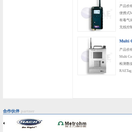
所有检..
产品价
便携式M
有毒气
无线控
络漫游和
Mult
2.4GH
产品价
Multi
检测数据
RAET
的无线
线网状网
合作伙伴
partner