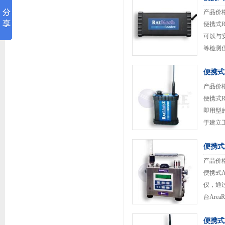
产品价
便携式R
可以与安
等检测
测仪的相
便携式
802.1
产品价
便携式R
即用型的
于建立工业
组网：
便携式
络 接收
产品价
便携式A
仪，通过
台Ar
号。A
便携式
性气 